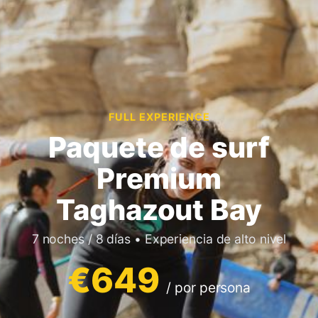
FULL EXPERIENCE
Paquete de surf
Premium
Taghazout Bay
7 noches / 8 días • Experiencia de alto nivel
€649
/ por persona